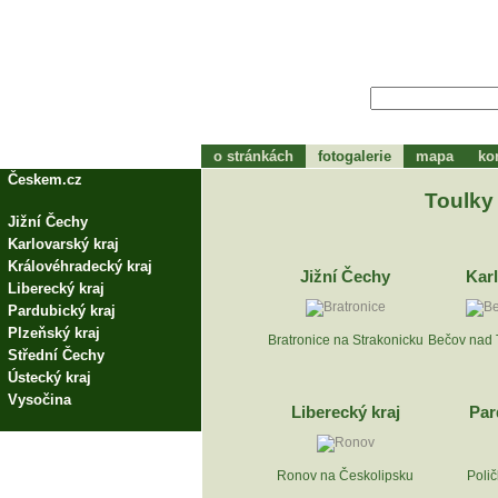
o stránkách
fotogalerie
mapa
ko
tohle bude zápátí
Českem.cz
Toulky
Jižní Čechy
Karlovarský kraj
Královéhradecký kraj
Jižní Čechy
Karl
Liberecký kraj
Pardubický kraj
Plzeňský kraj
Bratronice na Strakonicku
Bečov nad 
Střední Čechy
Ústecký kraj
Vysočina
Liberecký kraj
Par
Ronov na Českolipsku
Polič