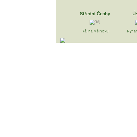
Střední Čechy
Ús
Ráj na Mělnicku
Rynar