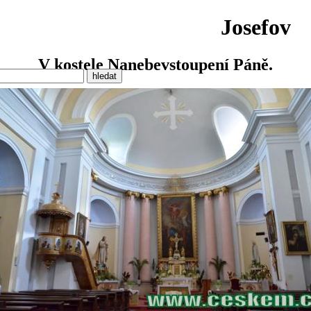
Josefov
V kostele Nanebevstoupení Páně.