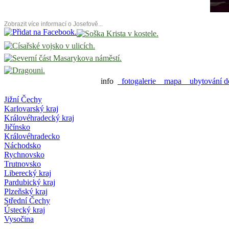
Zobrazit více informací o Josefově...
info
fotogalerie
mapa
ubytování d
Jižní Čechy
Karlovarský kraj
Královéhradecký kraj
Jičínsko
Královéhradecko
Náchodsko
Rychnovsko
Trutnovsko
Liberecký kraj
Pardubický kraj
Plzeňský kraj
Střední Čechy
Ústecký kraj
Vysočina