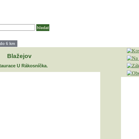
 do 6 km
Blažejov
taurace U Rákosníčka.