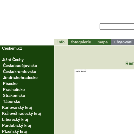
info
fotogalerie
mapa
ubytování
tohle bude zápátí
Českem.cz
Jižní Čechy
Res
Českobudějovicko
Českokrumlovsko
Jindřichohradecko
Písecko
Prachaticko
Strakonicko
Táborsko
Karlovarský kraj
Královéhradecký kraj
Liberecký kraj
Pardubický kraj
Plzeňský kraj