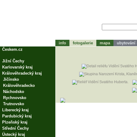
info
fotogalerie
mapa
ubytování
tohle bude zápátí
Českem.cz
Jižní Čechy
Karlovarský kraj
Královéhradecký kraj
Jičínsko
Královéhradecko
Náchodsko
Rychnovsko
Trutnovsko
Liberecký kraj
Pardubický kraj
Plzeňský kraj
Střední Čechy
Ústecký kraj