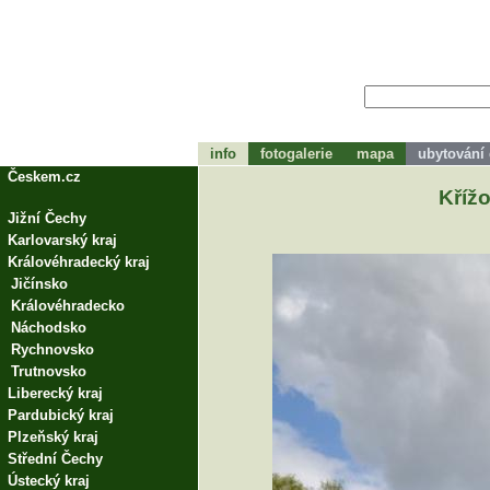
info
fotogalerie
mapa
ubytování
tohle bude zápátí
Českem.cz
Křížo
Jižní Čechy
Karlovarský kraj
Královéhradecký kraj
Jičínsko
Královéhradecko
Náchodsko
Rychnovsko
Trutnovsko
Liberecký kraj
Pardubický kraj
Plzeňský kraj
Střední Čechy
Ústecký kraj