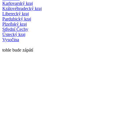
Karlovarský kraj
Královéhradecký kraj
Liberecký kraj
Pardubický kraj
Plzeňský kraj
Střední Čechy
Ústecký kraj
Vysočina
tohle bude zápátí