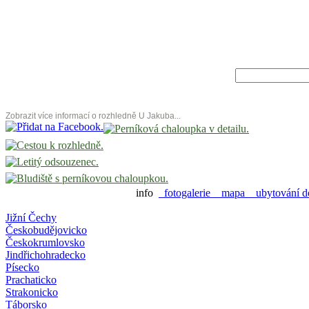
Zobrazit více informací o rozhledně U Jakuba...
info
fotogalerie
mapa
ubytování d
Jižní Čechy
Českobudějovicko
Českokrumlovsko
Jindřichohradecko
Písecko
Prachaticko
Strakonicko
Táborsko