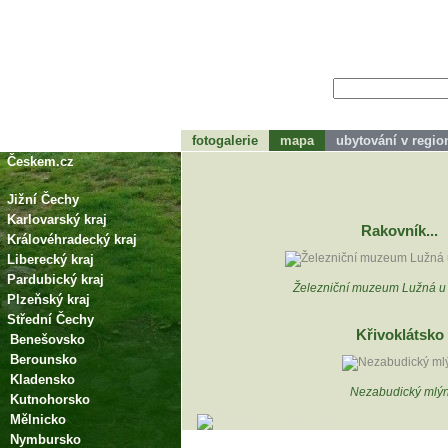
fotogalerie
mapa
ubytování v regi
tohle bude zápátí
Českem.cz
Jižní Čechy
Karlovarský kraj
Rakovník...
Královéhradecký kraj
Liberecký kraj
Pardubický kraj
Železniční muzeum Lužná u
Plzeňský kraj
Střední Čechy
Křivoklátsko
Benešovsko
Berounsko
Kladensko
Nezabudický mlý
Kutnohorsko
Mělnicko
Nymbursko