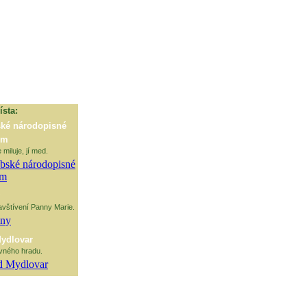
sta:
ké národopisné
um
miluje, jí med.
avštívení Panny Marie.
ydlovar
vného hradu.