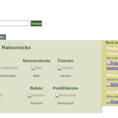
onu
Nová mí
Rakovnicko
Polabs
muze
Kdo sebe 
Novostrašecko
Čistecko
Běšiny
 Rakovníka
Bdín
Václavy
Kostel N
Balkán
Poddžbánsko
Hrad M
Místo dá
n
Svinařov
Nesuchyně