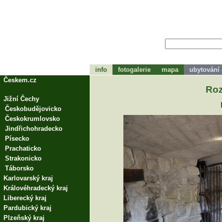
info
fotogalerie
mapa
ubytování
tohle bude zápátí
Českem.cz
Roz
Jižní Čechy
Českobudějovicko
Českokrumlovsko
Jindřichohradecko
Písecko
Prachaticko
Strakonicko
Táborsko
Karlovarský kraj
Královéhradecký kraj
Liberecký kraj
Pardubický kraj
Plzeňský kraj