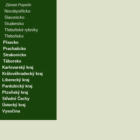
Zámek Popelín
Novobystřicko
Slavonicko
Studensko
Třeboňské rybníky
Třeboňsko
Písecko
Prachaticko
Strakonicko
Táborsko
Karlovarský kraj
Královéhradecký kraj
Liberecký kraj
Pardubický kraj
Plzeňský kraj
Střední Čechy
Ústecký kraj
Vysočina