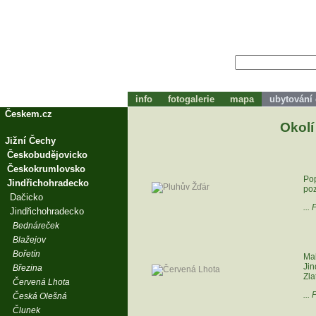
info
fotogalerie
mapa
ubytování
tohle bude zápátí
Českem.cz
Okolí
Jižní Čechy
Českobudějovicko
Českokrumlovsko
Pop
Jindřichohradecko
poz
Dačicko
...
Jindřichohradecko
Bednáreček
Blažejov
Bořetín
Ma
Ji
Březina
Zla
Červená Lhota
...
Česká Olešná
Člunek