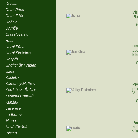
Deštná
Dolní Pěna
Ví
Dolní Žďár
Plu
Doňov
...
Drunče
Graselova sluj
Hatín
His
Horní Pěna
Jác
Horní Skrýchov
k h
Hospříz
...
Jindřichův Hradec
Jižná
Kačlehy
Kamenný Malíkov
Prv
pra
Kardašova Řečice
V...
Kostelní Radouň
...
Kunžak
Lásenice
Lodhéřov
Matná
Po
Nová Olešná
zmí
vís
Pístina