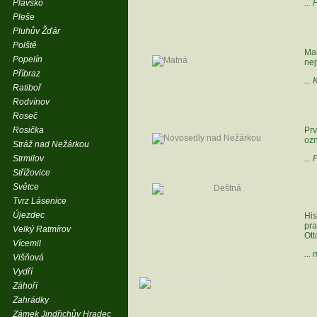
Plavsko
...
Pleše
Pluhův Žďár
Polště
Mal
Popelín
nej
Příbraz
...
Ratiboř
Rodvínov
Roseč
Rosička
Prv
ozn
Stráž nad Nežárkou
Strmilov
...
Střížovice
Světce
Tvrz Lásenice
Újezdec
His
pr
Velký Ratmírov
Ott
Vícemil
...
Višňová
Vydří
Záhoří
Zahrádky
Zámek Jindřichův Hradec