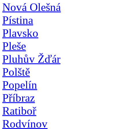
Nová Olešná
Pístina
Plavsko
Pleše
Pluhův Žďár
Polště
Popelín
Příbraz
Ratiboř
Rodvínov