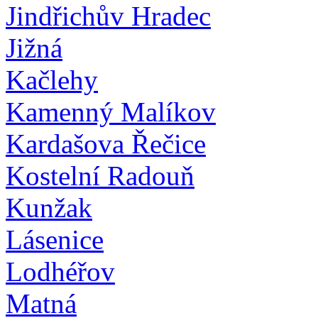
Jindřichův Hradec
Jižná
Kačlehy
Kamenný Malíkov
Kardašova Řečice
Kostelní Radouň
Kunžak
Lásenice
Lodhéřov
Matná