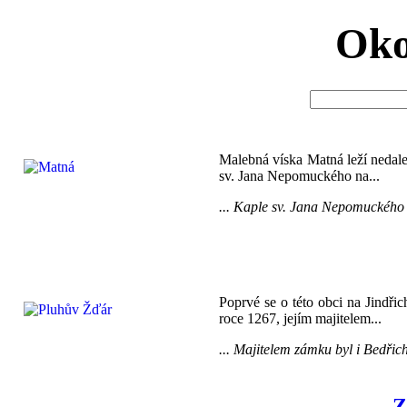
Oko
Malebná víska Matná leží nedale
sv. Jana Nepomuckého na...
... Kaple sv. Jana Nepomuckého n
Poprvé se o této obci na Jindři
roce 1267, jejím majitelem...
... Majitelem zámku byl i Bedřic
Z